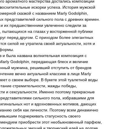
го ароматного мастерства достались композиции
восхитительные искорки успеха. История мужской
ерной сказкой с названием Marly Godolphin,
х представителей сильного пола с древних времен.
и их предшественники увлеченно следили за
, пытающихся на глазах у восторженной публики
друг перед другом. С приходом более элегантных
ся силой не утратила своей актуальности, хотя и
 формы.
в и была названа волнительная композиция с
arly Godolphin, передающая блеск и величие
нный мужчина, решивший отступить от брендов
чтение вечно актуальной классике в лице Marly
леет о своем выборе. В букете этой туалетной воды
етание стремительности, жажды победы,
сти и сексуальности. Именно поэтому прекрасные
представителями сильного пола, избравшими для
ригинальных нот и вдохновенных мотивов, дающих
манию себя как личности. Поэтому всем динамично
выкшим подчеркивать статусность своего
омендуем приобрести этот необыкновенный парфюм,
оложительных эмоций и творческий идей на долгие