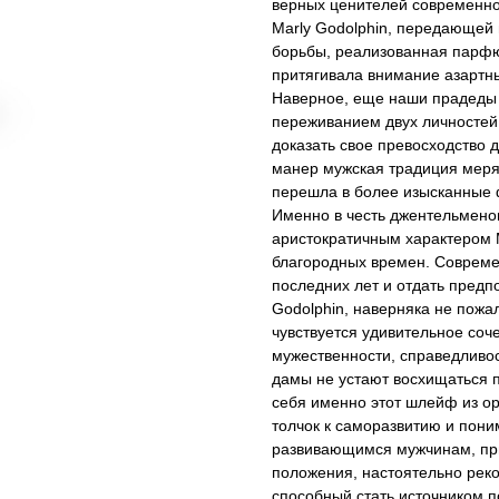
верных ценителей современно
Marly Godolphin, передающей 
борьбы, реализованная парфюм
притягивала внимание азартны
Наверное, еще наши прадеды 
переживанием двух личностей
доказать свое превосходство 
манер мужская традиция мерят
перешла в более изысканные
Именно в честь джентельмено
аристократичным характером M
благородных времен. Совреме
последних лет и отдать предпо
Godolphin, наверняка не пожа
чувствуется удивительное соч
мужественности, справедливо
дамы не устают восхищаться 
себя именно этот шлейф из о
толчок к саморазвитию и пони
развивающимся мужчинам, при
положения, настоятельно рек
способный стать источником п