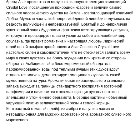
бренд Attar презентовал миру свою парную коллекцию композиций
Crystal Love, посвященную природной красоте и величии самого
сильного человеческого чувства на Земле - всепоглощающей взаимной
Любви. Мужская часть этой непревзойденной линейки получилась на
редкость волнующей и непредсказуемой. Богатый и до неприличия
чувственный запах будоражит фантазию всех окружающих девушек,
интригует и провоцирует плавно уводя за собой в волшебный мир
соблазна, где правит романтика и настоящая любовь. Лирический
герой новой ольфакторной повести Attar Collection Crystal Love
настолько силен и самодостаточен, что не стесняется заявить всему
миру о своих чувствах, не боясь осуждения или критики со стороны
общества. Амбициозный и бескомпромиссный обладатель
парфюмированной воды под теплыми лучами этих духов вдруг
становится мягче и демонстрирует эмоциональную часть своей
мужественной натуры. Ароматическая пирамидка этого стильного
запаха выходит за границы стандартного восприятия восточной
парфюмерии и начинается с освежающих цитрусовых потоков
апельсина и утонченного бергамота. В сердце картины - объемный
чарующий микс из величественной розы и теплой корицы.
Контрастный кожаный шлейф из амбры и пачули сглаживает
нетрадиционная для мужских ароматов нотка ароматного сливочного
мороженого.