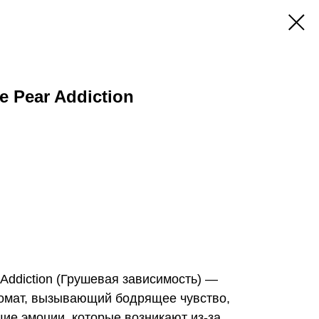
e Pear Addiction
 Addiction (Грушевая зависимость) —
омат, вызывающий бодрящее чувство,
ие эмоции, которые возникают из-за