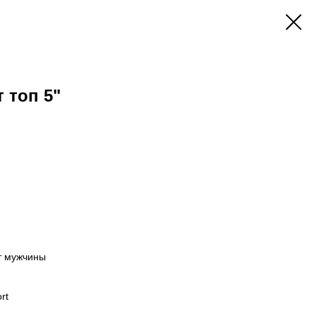
 топ 5"
т мужчины
rt