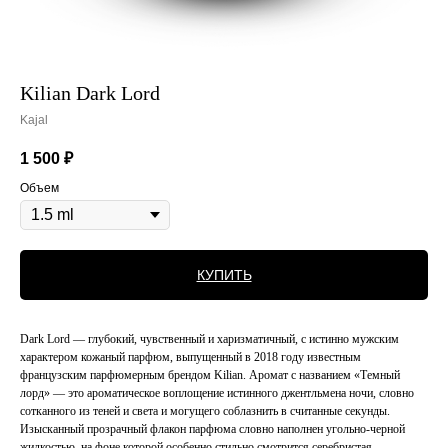
Kilian Dark Lord
Kajal
1 500
₽
Объем
КУПИТЬ
Dark Lord — глубокий, чувственный и харизматичный, с истинно мужским
характером кожаный парфюм, выпущенный в 2018 году известным
французским парфюмерным брендом Kilian. Аромат с названием «Темный
лорд» — это ароматическое воплощение истинного джентльмена ночи, словно
сотканного из теней и света и могущего соблазнить в считанные секунды.
Изысканный прозрачный флакон парфюма словно наполнен угольно-черной
жидкостью, на фоне которой особенно стильно смотрится серебристая