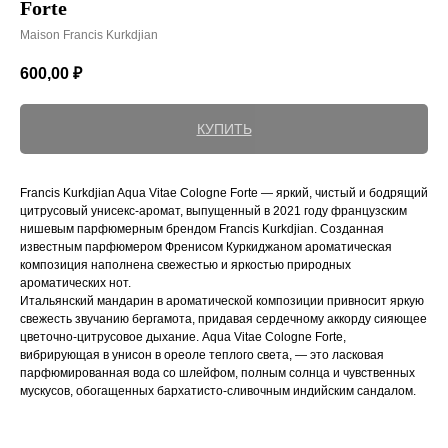
Forte
Maison Francis Kurkdjian
600,00
₽
КУПИТЬ
Francis Kurkdjian Aqua Vitae Cologne Forte — яркий, чистый и бодрящий
цитрусовый унисекс-аромат, выпущенный в 2021 году французским
нишевым парфюмерным брендом Francis Kurkdjian. Созданная
известным парфюмером Френисом Куркиджаном ароматическая
композиция наполнена свежестью и яркостью природных
ароматических нот.
Итальянский мандарин в ароматической композиции привносит яркую
свежесть звучанию бергамота, придавая сердечному аккорду сияющее
цветочно-цитрусовое дыхание. Aqua Vitae Cologne Forte,
вибрирующая в унисон в ореоле теплого света, — это ласковая
парфюмированная вода со шлейфом, полным солнца и чувственных
мускусов, обогащенных бархатисто-сливочным индийским сандалом.