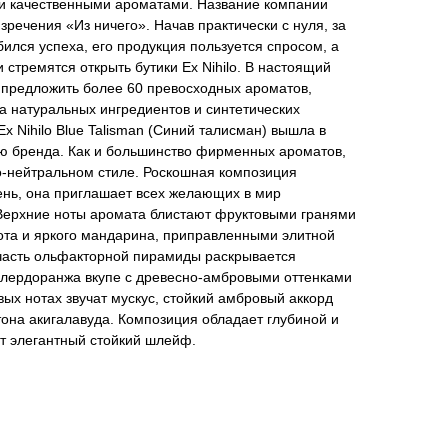
и качественными ароматами. Название компании
зречения «Из ничего». Начав практически с нуля, за
бился успеха, его продукция пользуется спросом, а
стремятся открыть бутики Ex Nihilo. В настоящий
 предложить более 60 превосходных ароматов,
за натуральных ингредиентов и синтетических
 Nihilo Blue Talisman (Синий талисман) вышла в
ею бренда. Как и большинство фирменных ароматов,
о-нейтральном стиле. Роскошная композиция
нь, она приглашает всех желающих в мир
 Верхние ноты аромата блистают фруктовыми гранями
ота и яркого мандарина, приправленными элитной
часть ольфакторной пирамиды раскрывается
лердоранжа вкупе с древесно-амбровыми оттенками
ых нотах звучат мускус, стойкий амбровый аккорд
тона акигалавуда. Композиция обладает глубиной и
т элегантный стойкий шлейф.