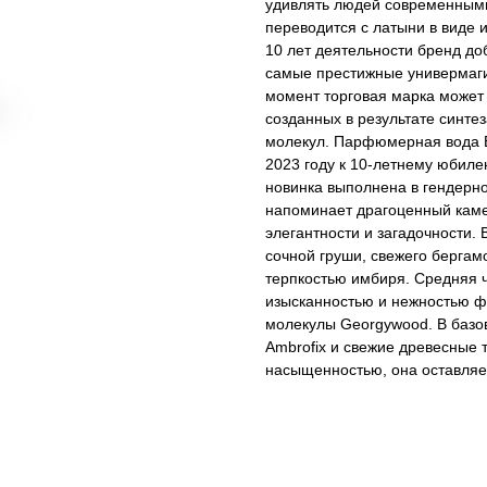
удивлять людей современным
переводится с латыни в виде и
10 лет деятельности бренд до
самые престижные универмаги 
момент торговая марка может
созданных в результате синте
молекул. Парфюмерная вода Ex
2023 году к 10-летнему юбил
новинка выполнена в гендерн
напоминает драгоценный каме
элегантности и загадочности.
сочной груши, свежего бергам
терпкостью имбиря. Средняя 
изысканностью и нежностью ф
молекулы Georgywood. В базов
Ambrofix и свежие древесные 
насыщенностью, она оставляе