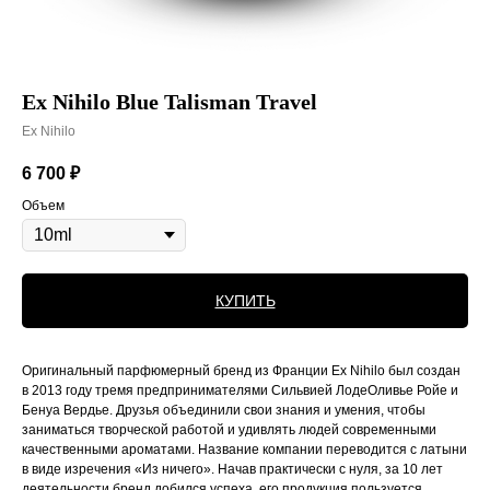
Ex Nihilo Blue Talisman Travel
Ex Nihilo
6 700
₽
Объем
КУПИТЬ
Оригинальный парфюмерный бренд из Франции Ex Nihilo был создан
в 2013 году тремя предпринимателями Сильвией ЛодеОливье Ройе и
Бенуа Вердье. Друзья объединили свои знания и умения, чтобы
заниматься творческой работой и удивлять людей современными
качественными ароматами. Название компании переводится с латыни
в виде изречения «Из ничего». Начав практически с нуля, за 10 лет
деятельности бренд добился успеха, его продукция пользуется