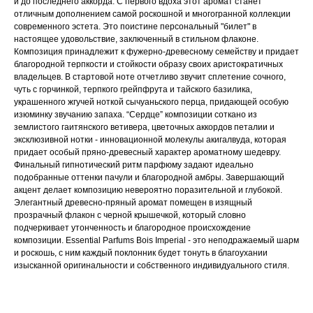
и до последнего аккорда. С первого вдоха этот аромат станет
отличным дополнением самой роскошной и многогранной коллекции
современного эстета. Это поистине персональный "билет" в
настоящее удовольствие, заключенный в стильном флаконе.
Композиция принадлежит к фужерно-древесному семейству и придает
благородной терпкости и стойкости образу своих аристократичных
владельцев. В стартовой ноте отчетливо звучит сплетение сочного,
чуть с горчинкой, терпкого грейпфрута и тайского базилика,
украшенного жгучей ноткой сычуаньского перца, придающей особую
изюминку звучанию запаха. “Сердце” композиции соткано из
землистого гаитянского ветивера, цветочных аккордов петалии и
эксклюзивной нотки - инновационной молекулы акигалвуда, которая
придает особый пряно-древесный характер ароматному шедевру.
Финальный гипнотический ритм парфюму задают идеально
подобранные оттенки пачули и благородной амбры. Завершающий
акцент делает композицию невероятно поразительной и глубокой.
Элегантный древесно-пряный аромат помещен в изящный
прозрачный флакон с черной крышечкой, который словно
подчеркивает утонченность и благородное происхождение
композиции. Essential Parfums Bois Imperial - это неподражаемый шарм
и роскошь, с ним каждый поклонник будет тонуть в благоухании
изысканной оригинальности и собственного индивидуального стиля.