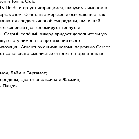
on и Tennis Club.
l y Limón стартует искрящимся, шипучим лимоном в
бергамотом. Сочетание морское и освежающее, как
пковатая сладость черной смородины, пьянящий
пельсиновый цвет формируют теплую и
и. Острый солёный аккорд придает дополнительную
нную ноту лимона на протяжении всего
мпозиции. Акцентирующими нотами парфюма Carner
ают солоновато-смолистые оттенки янтаря и теплая
мон, Лайм и Бергамот;
мородины, Цветок апельсина и Жасмин;
и Пачули.