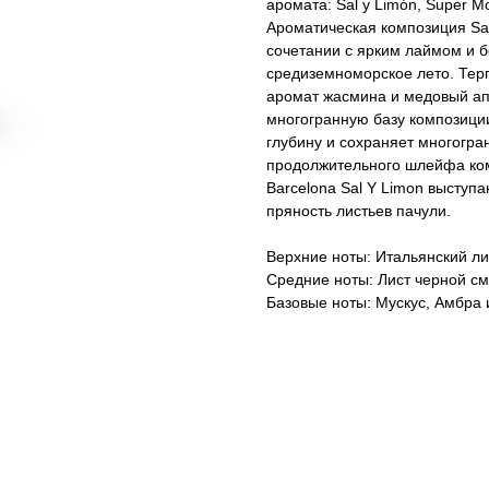
аромата: Sal y Limón, Super Mo
Ароматическая композиция Sa
сочетании с ярким лаймом и 
средиземноморское лето. Тер
аромат жасмина и медовый а
многогранную базу композици
глубину и сохраняет многогра
продолжительного шлейфа ко
Barcelona Sal Y Limon выступ
пряность листьев пачули.
Верхние ноты: Итальянский ли
Средние ноты: Лист черной с
Базовые ноты: Мускус, Амбра 